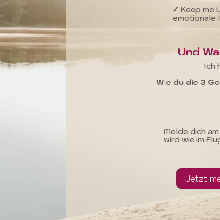
✓
Keep me U
emotionale I
Und War
Ich 
Wie du die 3 Ge
Melde dich am 
wird wie im Fl
Jetzt m