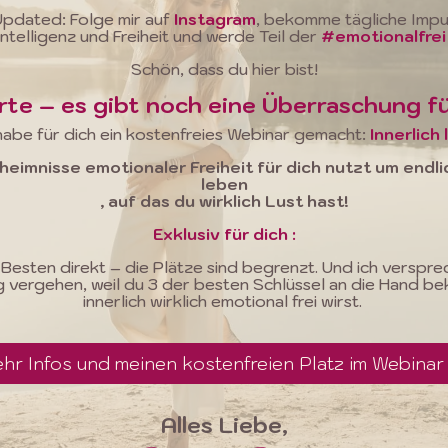
pdated: Folge mir auf
Instagram
, bekomme tägliche Impu
ntelligenz und Freiheit und werde Teil der
#emotionalfre
Schön, dass du hier bist!
te – es gibt noch eine Überraschung für
habe für dich ein kostenfreies Webinar gemacht:
Innerlich 
heimnisse emotionaler Freiheit für dich nutzt um endl
leben
, auf das du wirklich Lust hast!
Exklusiv für dich :
Besten direkt – die Plätze sind begrenzt. Und ich versprech
ug vergehen, weil du 3 der besten Schlüssel an die Hand b
innerlich wirklich emotional frei wirst.
ehr Infos und meinen kostenfreien Platz im Webinar 
Alles Liebe,