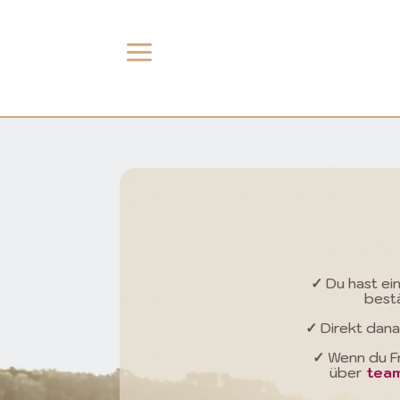
a
✓
Du hast ei
bestä
✓
Direkt dana
✓
Wenn du Fr
über
tea