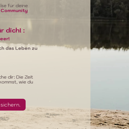
lse für deine
i Community
 dich! :
leer!
ich das Leben zu
e dir: Die Zeit
ekommst, wie du
sichern.