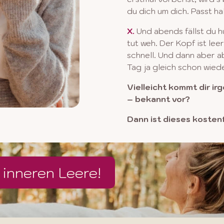
du
dich um dich. Passt ha
X.
​
Und abends fällst du 
tut weh. Der Kopf ist lee
schnell. Und dann aber ab
Tag ja gleich schon wied
Vielleicht kommt dir i
– bekannt vor?​
Dann ist dieses kostenf
 inneren Leere!