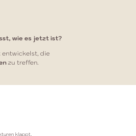
st, wie es jetzt ist?
t entwickelst,
die
ben
zu treffen.
kturen klappt.