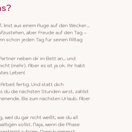
as?
, linst aus einem Auge auf den Wecker…
ufzustehen, aber Freude auf den Tag –
ann schon jeden Tag für
seinen Alltag
Partner neben dir im Bett an… und
 nicht
(mehr). Aber es ist ja ok. Ihr habt
gutes Leben!
Arbeit fertig. Und statt dich
s du die
nächsten Stunden wirst, zählst
henende. Bis zum nächsten
Urlaub. Aber
 weil du gar nicht weißt, wie du all
wältigen
sollst. Naja, wenn die Phase
s bestimmt ruhiger. Dann kümmerst