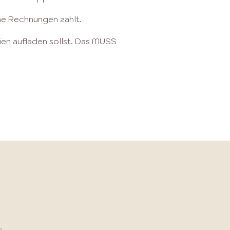
ine Rechnungen zahlt.
ien aufladen sollst.​ Das MUSS
n
​.