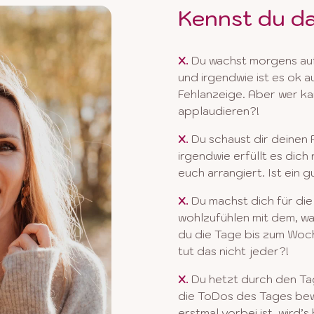
Kennst du d
X.
Du wachst morgens auf
und irgendwie ist es ok
a
Fehlanzeige. Aber wer k
applaudieren?!
X.
Du schaust dir deinen 
irgendwie erfüllt es dich
euch arrangiert. Ist ein 
X.
Du machst dich für die 
wohlzufühlen mit dem, wa
du die Tage bis zum Woc
tut das nicht jeder?!
​X.
Du hetzt durch den Tag,
die ToDos des Tages be
erstmal vorbei ist, wird’