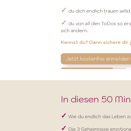
✓
du dich endlich trauen will
✓
du von all den ToDos so ers
sich ändern.
Kennst du? Dann sichere dir 
Jetzt kostenfrei anmelden
80%
80%
In diesen 50 Min
✓
Wie du endlich das Leben zu 
✓
Die 3 Geheimnisse emotionale