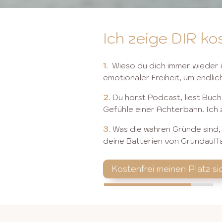
Ich zeige DIR kos
1.
Wieso du dich immer wieder i
emotionaler Freiheit, um
endlic
2.
Du hörst Podcast, liest Büch
Gefühle einer Achterbahn. Ich z
3.
Was die wahren Gründe sind, 
deine Batterien von Grundauff
Kostenfrei meinen Platz si
80%
80%