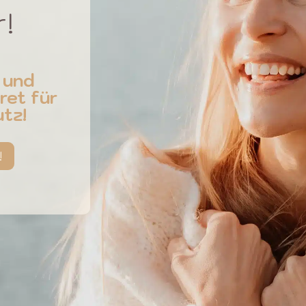
r!
 und
ret für
tz!
!