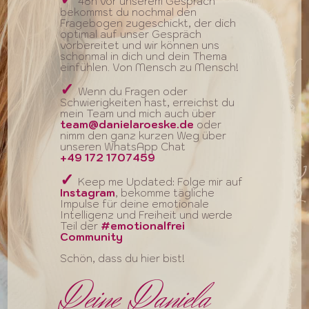
48h vor unserem Gespräch
bekommst du nochmal den
Fragebogen zugeschickt, der dich
optimal auf unser Gespräch
vorbereitet und wir können uns
schonmal in dich und dein Thema
einfühlen. Von Mensch zu Mensch!
✓
Wenn du Fragen oder
Schwierigkeiten hast, erreichst du
mein Team und mich auch über
team@danielaroeske.de
oder
nimm den ganz kurzen Weg über
unseren WhatsApp Chat
+49 172 1707459
✓
Keep me Updated: Folge mir auf
Instagram
, bekomme tägliche
Impulse für deine emotionale
Intelligenz und Freiheit und werde
Teil der
#emotionalfrei
Community
Schön, dass du hier bist!
Deine Daniela