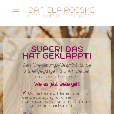
a
SUPER! DAS
HAT GEKLAPPT!
Dein Orientierungs-Gespräch ist bei
uns eingegangen und wir werden
uns bald schon hören.
Wie es jetzt weitergeht!
✓
Du hast eine E-Mail erhalten mit
der Bestätigung für unser
gemeinsames Gespräch mit Christine
aus unserem Team Daniela.
✓