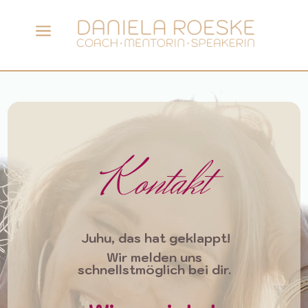
a
Kontakt
Juhu, das
hat geklappt!
Wir melden uns
schnellstmöglich bei dir.