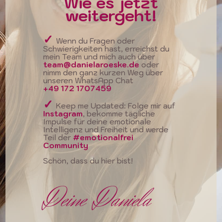
Wie es jetzt
weitergeht!
✓
Wenn du Fragen oder
Schwierigkeiten hast, erreichst du
mein Team und mich auch über
team@danielaroeske.de
oder
nimm den ganz kurzen Weg über
unseren WhatsApp Chat
+49 172 1707459
✓
Keep me Updated: Folge mir auf
Instagram
, bekomme tägliche
Impulse für deine emotionale
Intelligenz und Freiheit und werde
Teil der
#emotionalfrei
Community
Schön, dass du hier bist!
Deine Daniela