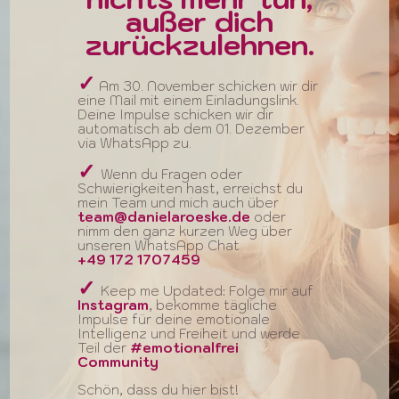
außer dich
zurückzulehnen.
✓
Am 30. November schicken wir dir
eine Mail mit einem Einladungslink.
Deine Impulse schicken wir dir
automatisch ab dem 01. Dezember
via WhatsApp zu.
✓
Wenn du Fragen oder
Schwierigkeiten hast, erreichst du
mein Team und mich auch über
team@danielaroeske.de
oder
nimm den ganz kurzen Weg über
unseren WhatsApp Chat
+49 172 1707459
✓
Keep me Updated: Folge mir auf
Instagram
, bekomme tägliche
Impulse für deine emotionale
Intelligenz und Freiheit und werde
Teil der
#emotionalfrei
Community
Schön, dass du hier bist!