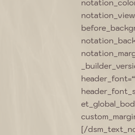
notation_colo
notation_view
before_backg
notation_bac
notation_margin
_builder_vers
header_font=“–
header_font_s
et_global_bod
custom_margin=
[/dsm_text_no