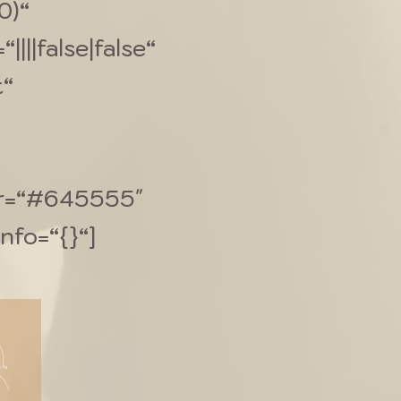
0)“
|||false|false“
t“
lor=“#645555″
nfo=“{}“]