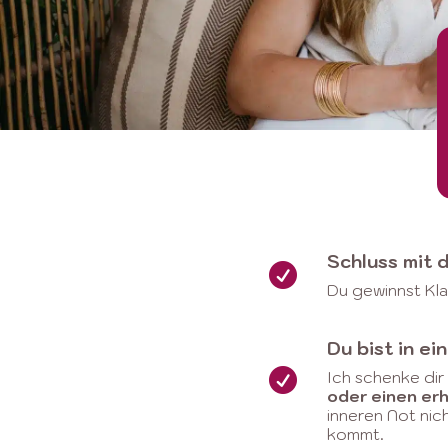
Schluss mit 

Du gewinnst Klar
Du bist in ei

Ich schenke dir
oder einen er
inneren Not nic
kommt.