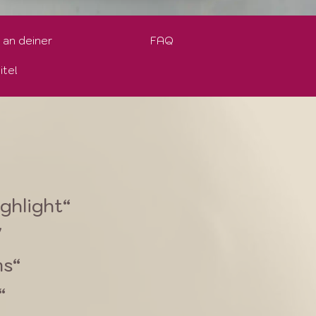
 an deiner
FAQ
ite!
ghlight“
″
ms“
“