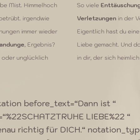
lbe Mist. Himmelhoch
So viele
Enttäuschun
betrübt. irgendwie
Verletzungen
in der V
hungen immer wieder
Eigentlich hast du ein
landunge
, Ergebnis?
Liebe gemacht. Und do
oder unglücklich
in dir, der sich heimli
ation before_text=“Dann ist “
t=“%22SCHATZTRUHE LIEBE%22 “
nau richtig für DICH.“ notation_typ