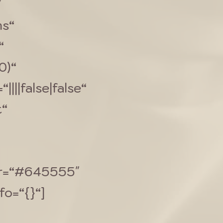
″
ms“
“
0)“
|||false|false“
t“
lor=“#645555″
fo=“{}“]