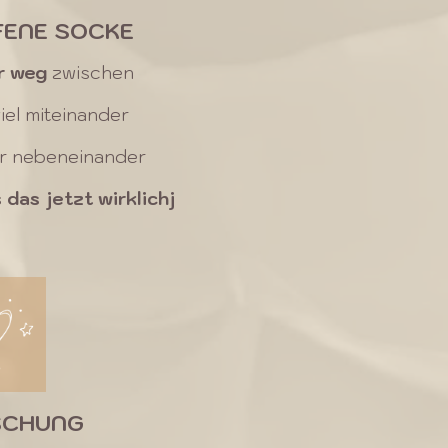
FENE SOCKE
r weg
zwischen
iel miteinander
ehr nebeneinander
s das jetzt wirklichj
SCHUNG