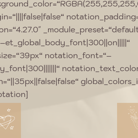
kground_color=“RGBA(255,255,255,
=“||||false|false“ notation_padding=“|
ion=“4.27.0″ _module_preset=“defaul
et_global_body_font|300||on|||||“
ize=“39px“ notation_font=“–
y_font|300|||||||“ notation_text_co
“||35px||false|false“ global_colors_i
tation]