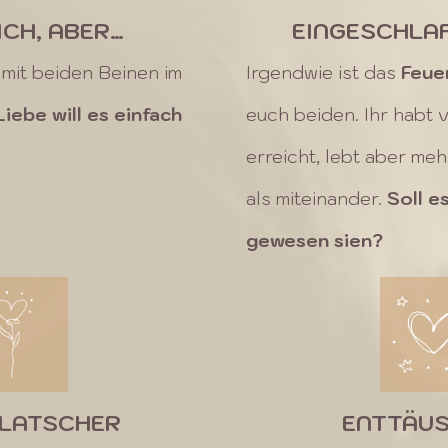
ICH, ABER…
EINGESCHLA
 mit beiden Beinen im
Irgendwie ist das
Feue
Liebe will es einfach
euch beiden. Ihr habt v
erreicht, lebt aber m
als miteinander.
Soll e
gewesen sien?
LATSCHER
ENTTÄU