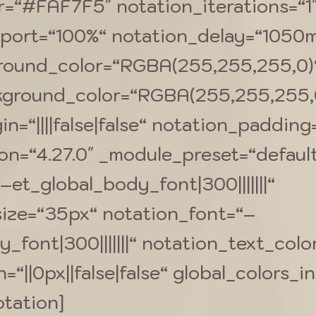
r=“#FAF7F5″ notation_iterations=“1
port=“100%“ notation_delay=“1050
round_color=“RGBA(255,255,255,0)
kground_color=“RGBA(255,255,255,
=“||||false|false“ notation_padding=“|
ion=“4.27.0″ _module_preset=“defaul
et_global_body_font|300|||||||“
ize=“35px“ notation_font=“–
y_font|300|||||||“ notation_text_co
“||0px||false|false“ global_colors_in
tation]