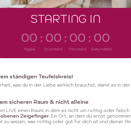
STARTING IN
00
:
00
:
00
:
00
Tag(e)
Stunde(n)
Minute(n)
Sekunde(n)
dem ständigen Teufelskreis!
heit, was du in der Liebe wirklich brauchst, damit es in der
nem sicheren Raum & nicht alleine
 im LIVE einen Raum, in dem es nicht um richtig oder falsch
hobenen Zeigefinger.
Ein Ort, an dem du ernst genommen 
ht zu wissen, was richtig oder gut für dich ist und deiner 