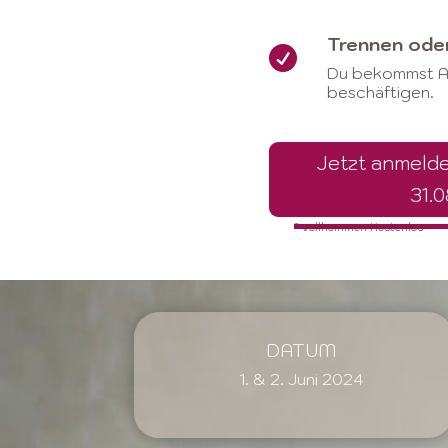
Trennen oder

Du bekommst An
beschäftigen.
Jetzt anmel
31.
* vollkommen Kostenlos
DATUM
1. & 2. Juni 2024