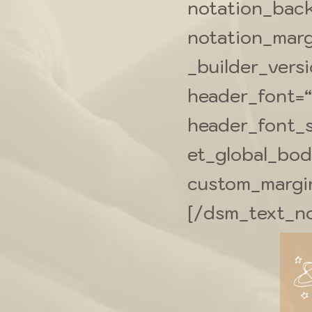
notation_bac
notation_margin
_builder_vers
header_font=“–
header_font_s
et_global_bod
custom_margin=
[/dsm_text_no