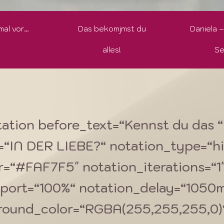
 mal vor…
Das bekomjmst du
Daniela –
alles!
Se
ation before_text=“Kennst du das “
=“IN DER LIEBE?“ notation_type=“hi
r=“#FAF7F5″ notation_iterations=“1
port=“100%“ notation_delay=“1050
round_color=“RGBA(255,255,255,0)