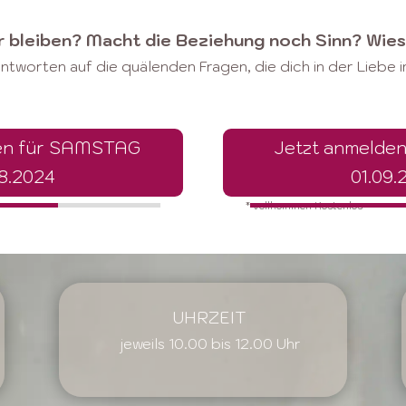
 bleiben? Macht die Beziehung noch Sinn? Wies
tworten auf die quälenden Fragen, die dich in der Liebe 
den für SAMSTAG
Jetzt anmelde
08.2024
01.09.
* vollkommen Kostenlos
66%
66%
UHRZEIT
jeweils 10.00 bis 12.00 Uhr