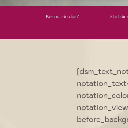
Kennst du das?
Stell dir
[dsm_text_not
notation_text
notation_colo
notation_view
before_backg