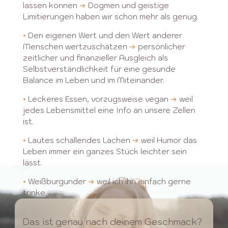
lassen können
➔
Dogmen und geistige
Limitierungen haben wir schon mehr als genug.
•
Den eigenen Wert und den Wert anderer
Menschen wertzuschätzen
➔
persönlicher
zeitlicher und finanzieller Ausgleich als
Selbstverständlichkeit für eine gesunde
Balance im Leben und im Miteinander.
•
Leckeres Essen, vorzugsweise vegan
➔
weil
jedes Lebensmittel eine Info an unsere Zellen
ist.
•
Lautes schallendes Lachen
➔
weil Humor das
Leben immer ein ganzes Stück leichter sein
lässt.
•
Weißburgunder
➔
weil ich ihn einfach gerne
trinke.
Das ist genau nach deinem Geschmack?