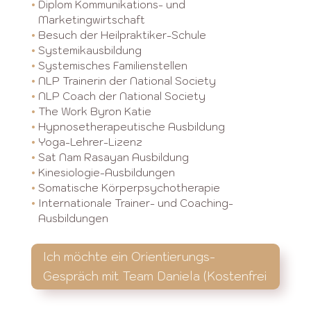
•
Diplom Kommunikations- und
•
Marketingwirtschaft
•
Besuch der Heilpraktiker-Schule
•
Systemikausbildung
•
Systemisches Familienstellen
•
NLP Trainerin der National Society
•
NLP Coach der National Society
•
The Work Byron Katie
•
Hypnosetherapeutische Ausbildung
•
Yoga-Lehrer-Lizenz
•
Sat Nam Rasayan Ausbildung
•
Kinesiologie-Ausbildungen
•
Somatische Körperpsychotherapie
•
Internationale Trainer- und Coaching-
•
Ausbildungen
Ich möchte ein Orientierungs-
Gespräch mit Team Daniela (Kostenfrei