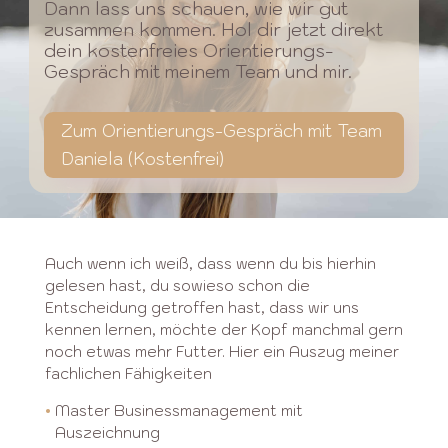
Dann lass uns schauen, wie wir gut
zusammen kommen. Hol dir jetzt direkt
dein kostenfreies Orientierungs-
Gespräch mit meinem Team und mir.
Zum Orientierungs-Gespräch mit Team
Daniela (Kostenfrei)
Auch wenn ich weiß, dass wenn du bis hierhin
gelesen hast, du sowieso schon die
Entscheidung getroffen hast, dass wir uns
kennen lernen, möchte der Kopf manchmal gern
noch etwas mehr Futter. Hier ein Auszug meiner
fachlichen Fähigkeiten
•
Master Businessmanagement mit
•
Auszeichnung