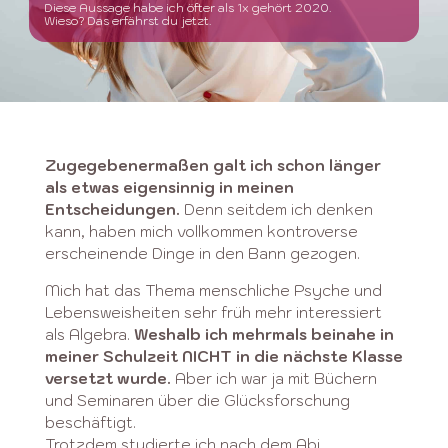
Diese Aussage habe ich öfter als 1x gehört 2020.
Wieso? Das erfährst du jetzt.
Zugegebenermaßen galt ich schon länger
als etwas eigensinnig in meinen
Entscheidungen.
Denn seitdem ich denken
kann, haben mich vollkommen kontroverse
erscheinende Dinge in den Bann gezogen.
Mich hat das Thema menschliche Psyche und
Lebensweisheiten sehr früh mehr interessiert
als Algebra.
Weshalb ich mehrmals beinahe in
meiner Schulzeit NICHT in die nächste Klasse
versetzt wurde.
Aber ich war ja mit Büchern
und Seminaren über die Glücksforschung
beschäftigt.
Trotzdem studierte ich nach dem Abi