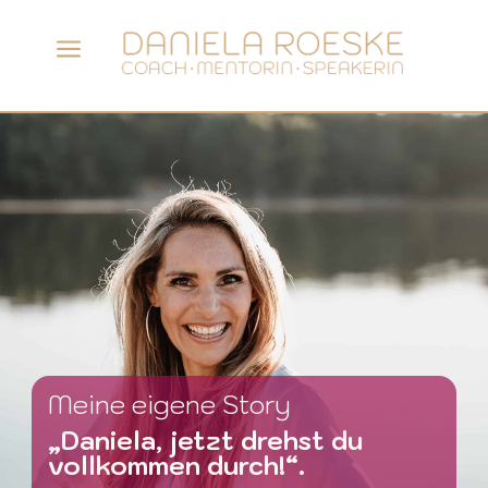
a
Meine eigene Story
„Daniela, jetzt drehst du
vollkommen durch!“.